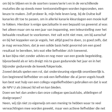
om bij te blijven en in de soorten rassen/serie’s en in de verschillende
mutaties die op steeds meer tentoonstellingen worden ingezonden, een
keuze te maken. Zelf probeer ik, mijn hele leven lang, bij de Duitse kuif
kanaries dit toe te passen, om in allerlei kanarie kleurslagen een mooie kuif
te fokken. Hierdoor is enige specialisatie in een bepaald ras gewenst al was
het alleen maar om na een jaar van inspanning, een teleurstelling over het
behaalde resultaat te voorkomen. Het valt echt niet mee, om bij aanschaf
en bij het koppelen van je vogels, het altijd goed te doen, zo goed zelfs, dat
je mag verwachten, dat je een solide basis hebt gevormd om een goed
resultaat te bereiken, iets wat elke liefhebber zich toewenst.
Je kan bijna niet zonder advies en nog meer van een goede begeleiding,
bijvoorbeeld als er iets dreigt mis te gaan gedurende het jaar en in het
bijzonder gedurende de kweek/fokperiode.
Zoveel details spelen een rol, dat ondersteuning eigenlijk onontbeerlijk is.
Een beginnend liefhebber en ook een liefhebber die al jaren vogels houdt
kan best wat hulp van een collega vogelliefhebbers gebruiken en dat is wat
de NPV U als (nieuw) lid wil en kan bieden.
Doen we het dan anders dan onze collegae speciaalclubs, afdelingen of
doelgroepen?
Neen, wij zijn niet zo eigenwijs om een mening te hebben waar te veel
verwachtingen mee worden gewekt, maar een actieve liefhebber die net