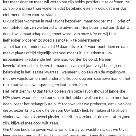
iets meer doet en meer wil weten om zijn hobby positief uit te oefenen, zal
zich bij ons prima thuis voelen en dat betekend eigenlijk ook, dat u er dus
niet meer alleen voor zal staan.
U kunt bijeenkomsten in veel rayons bezoeken, maar ook per mail , brief of
een telefoontje zijn we bereid U te adviseren. Nog beter is natuurlijk dat U
door Uw lidmaatschap deelgenoot wordt van onze NPV en wij U als
liefhebber proberen zo goed als mogelijk te ondersteunen.
Ja, het kan niet anders dan dat U daar iets extra’s voor moet doen en dan
maakt plaats of tijd eigenlijk niet veel meer uit. De uitkomst, Uw
inspanningen gedurende het hele jaar, worden beloond. Na een
kweek/fokperiode in de eerste maanden van het jaar, volgt hopelijk een
bekroning in het laatste kwartaal, wanneer U op een van de vogelshows
met uw vogels samen met andere liefhebbers op een sportieve manier, het
resultaat van al uw inspanningen laat beoordelen.
Het liefst zien wij U dan terug op een van onze rayon shows of landelijke
NPV show, waar elke postuurkanarie liefhebber welkom is en aan mee kan
doen. Maar het belangrijkste blijft toch wel dat we proberen, dat U van ons
die adviezen krijgt, die u helpen om Uw hobby leuk te maken of te blijven
vinden, waaraan U zoveel plezier beleeft en U zeker als de resultaten goed
zijn, blijvend mee door wilt gaan.
Om U een beeld te geven wat U van ons mag verwachten is, dat we U vier