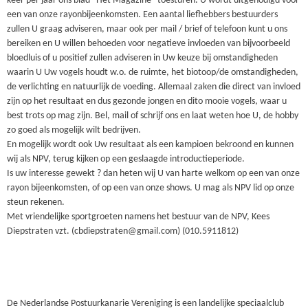
keer per jaar ons blad “Het Magazine” toesturen. U wordt uitgenodigd voor
een van onze rayonbijeenkomsten. Een aantal liefhebbers bestuurders
zullen U graag adviseren, maar ook per mail / brief of telefoon kunt u ons
bereiken en U willen behoeden voor negatieve invloeden van bijvoorbeeld
bloedluis of u positief zullen adviseren in Uw keuze bij omstandigheden
waarin U Uw vogels houdt w.o. de ruimte, het biotoop/de omstandigheden,
de verlichting en natuurlijk de voeding. Allemaal zaken die direct van invloed
zijn op het resultaat en dus gezonde jongen en dito mooie vogels, waar u
best trots op mag zijn. Bel, mail of schrijf ons en laat weten hoe U, de hobby
zo goed als mogelijk wilt bedrijven.
En mogelijk wordt ook Uw resultaat als een kampioen bekroond en kunnen
wij als NPV, terug kijken op een geslaagde introductieperiode.
Is uw interesse gewekt ? dan heten wij U van harte welkom op een van onze
rayon bijeenkomsten, of op een van onze shows. U mag als NPV lid op onze
steun rekenen.
Met vriendelijke sportgroeten namens het bestuur van de NPV, Kees
Diepstraten vzt. (cbdiepstraten@gmail.com) (010.5911812)
De Nederlandse Postuurkanarie Vereniging is een landelijke speciaalclub