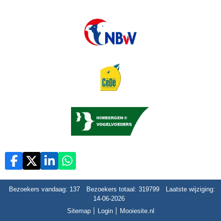
Bezoekers vandaag: 137
Bezoekers totaal: 319799
Laatste wijziging:
14-06-2026
Sitemap
Login
Mooiesite.nl