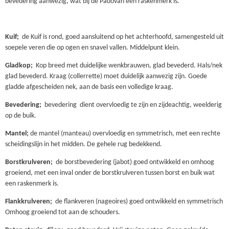
bevedering aanwezig, wat bij de Padovan een raskenmerk is.
Kuif;
de Kuif is rond, goed aansluitend op het achterhoofd, samengesteld uit
soepele veren die op ogen en snavel vallen. Middelpunt klein.
Gladkop;
Kop breed met duidelijke wenkbrauwen, glad bevederd. Hals/nek
glad bevederd. Kraag (collerrette) moet duidelijk aanwezig zijn. Goede
gladde afgescheiden nek, aan de basis een volledige kraag.
Bevedering;
bevedering
dient overvloedig te zijn en zijdeachtig, weelderig
op de buik.
Mantel;
de mantel (manteau) overvloedig en symmetrisch, met een rechte
scheidingslijn in het midden. De gehele rug bedekkend.
Borstkrulveren;
de borstbevedering (jabot) goed ontwikkeld en omhoog
groeiend, met een inval onder de borstkrulveren tussen borst en buik wat
een raskenmerk is.
Flankkrulveren;
de flankveren (nageoires) goed ontwikkeld en symmetrisch
Omhoog groeiend tot aan de schouders.