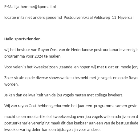
E-Mail ja.hemme@kpnmail.nl
locatie mits niet anders genoemd Postduivenlokaal Veldsweg 11 Nijverdal
Hallo sportvrienden.
wij het bestuur van Rayon Oost van de Nederlandse postruurkanarie verenigi
programma voor 2024 te maken.
Voor velen is het kweekseizoen gaande en hopen wij met u dat er mooie jon
Zo er straks op de diverse shows welke u bezoekt met je vogels en op de Ra
worden.
Je kan dan de kwaliteit van de jou vogels meten met collega kwekers.
Wij van rayon Oost hebben gedurende het jaar een programma samen gesteld,
mocht u een mooi artikel of kweekverslag over jou vogels willen schrijven en
postuurkanarie vereniging maak dit dan kenbaar aan een van de bestuursleden
kweek ervaring delen kan een bijdrage zijn voor andere.