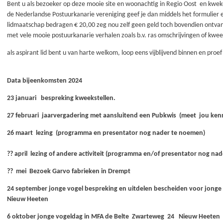
Bent u als bezoeker op deze mooie site en woonachtig in Regio Oost en kwek
de Nederlandse Postuurkanarie vereniging geef je dan middels het formulier el
lidmaatschap bedragen € 20,00 zeg nou zelf geen geld toch bovendien ontvan
met vele mooie postuurkanarie verhalen zoals b.v. ras omschrijvingen of kwee
als aspirant lid bent u van harte welkom, loop eens vijblijvend binnen en pro
Data bijeenkomsten 2024
23 januari bespreking kweekstellen.
27 februari jaarvergadering met aansluitend een Pubkwis (meet jou ken
26 maart lezing (programma en presentator nog nader te noemen)
?? april lezing of andere activiteit (programma en/of presentator nog na
?? mei Bezoek Garvo fabrieken in Drempt
24 september jonge vogel bespreking en uitdelen bescheiden voor jonge
Nieuw Heeten
6 oktober jonge vogeldag in MFA de Belte Zwarteweg 24 Nieuw Heeten