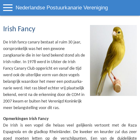
Nederlandse Postuurkanarie Vereniging
Irish Fancy
De Irish fancy canary bestaat al ruim 30 jaar,
oorspronkelijk was het een gewone
zangkanarie die in Ier-land bekend stond als de
Irish roller. In 1978 werd in Ulster de Irish
Fancy Canary Club opgericht en vanaf die tijd
werd ook de uiterlijke vorm van deze vogels
belangrijk waardoor het meer een postuurka-
narie werd. Het ras bleef echter vrij plaatselijk
bekend, eerst na de erkenning door de COM in
2007 kwam er buiten het Verenigd Koninkrijk
meer belangstelling voor dit ras.
Opmerkingen Irish Fancy
De Irish is een vogel die helaas veel gelijkenis vertoont met de Raza
Espagnola en de gladkop Rheinländer. De kweker en keurder zal dus zeer
goed moeten letten op de verschilpunten. Een van de duidelijkste